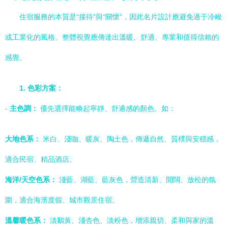
住宿服務的本質是“接待”與“關懷”，因此名片設計應避免過于冷峻
或工業化的風格。整體視覺應傳達出溫暖、舒適、專業和值得信賴的
感覺。
1. 色彩方案：
-
主色調：
優先選擇能喚起寧靜、舒適感的顏色。如：
大地色系：
米白、淺咖、暖灰、陶土色，傳遞自然、質樸與安穩感，
適合民宿、精品酒店。
海洋/天空色系：
淺藍、湖藍、藍灰色，營造清新、開闊、放松的氛
圍，適合海濱度假、城市觀景住宿。
溫馨暖色系：
淡鵝黃、淺杏色、淡粉色，增添親切、柔和與家的溫