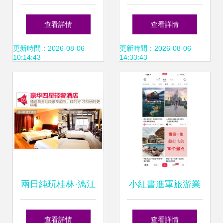
漲，各地爭相辦理
硬件與服務遠超預
查看詳情
查看詳情
出入境業務，旅游
期，中轉住宿與旅
更新時間：2026-08-06
更新時間：2026-08-06
10:14:43
14:33:43
市場煥發強勁活力
游體驗的絕佳選擇
兩日純玩桂林·漓江
小紅書進軍旅游業
·陽朔·龍脊三月精
種草之戰，還是差
查看詳情
查看詳情