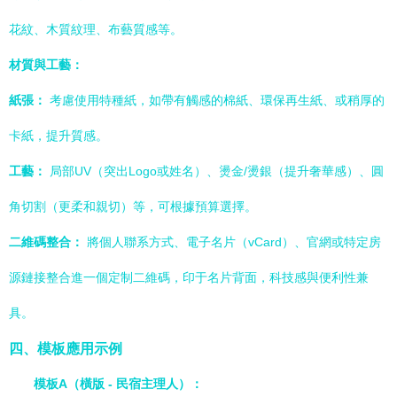
花紋、木質紋理、布藝質感等。
材質與工藝：
紙張：
考慮使用特種紙，如帶有觸感的棉紙、環保再生紙、或稍厚的
卡紙，提升質感。
工藝：
局部UV（突出Logo或姓名）、燙金/燙銀（提升奢華感）、圓
角切割（更柔和親切）等，可根據預算選擇。
二維碼整合：
將個人聯系方式、電子名片（vCard）、官網或特定房
源鏈接整合進一個定制二維碼，印于名片背面，科技感與便利性兼
具。
四、模板應用示例
模板A（橫版 - 民宿主理人）：