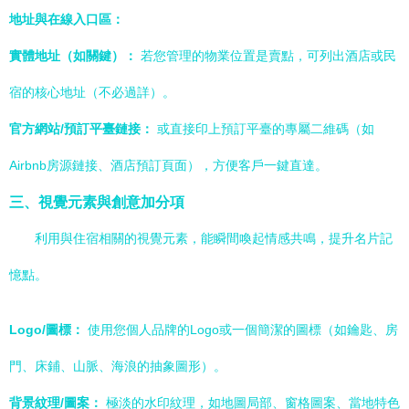
地址與在線入口區：
實體地址（如關鍵）：
若您管理的物業位置是賣點，可列出酒店或民
宿的核心地址（不必過詳）。
官方網站/預訂平臺鏈接：
或直接印上預訂平臺的專屬二維碼（如
Airbnb房源鏈接、酒店預訂頁面），方便客戶一鍵直達。
三、視覺元素與創意加分項
利用與住宿相關的視覺元素，能瞬間喚起情感共鳴，提升名片記
憶點。
Logo/圖標：
使用您個人品牌的Logo或一個簡潔的圖標（如鑰匙、房
門、床鋪、山脈、海浪的抽象圖形）。
背景紋理/圖案：
極淡的水印紋理，如地圖局部、窗格圖案、當地特色