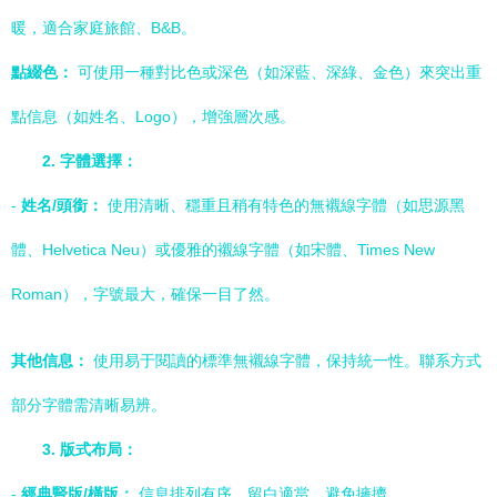
暖，適合家庭旅館、B&B。
點綴色：
可使用一種對比色或深色（如深藍、深綠、金色）來突出重
點信息（如姓名、Logo），增強層次感。
2. 字體選擇：
-
姓名/頭銜：
使用清晰、穩重且稍有特色的無襯線字體（如思源黑
體、Helvetica Neu）或優雅的襯線字體（如宋體、Times New
Roman），字號最大，確保一目了然。
其他信息：
使用易于閱讀的標準無襯線字體，保持統一性。聯系方式
部分字體需清晰易辨。
3. 版式布局：
-
經典豎版/橫版：
信息排列有序，留白適當，避免擁擠。