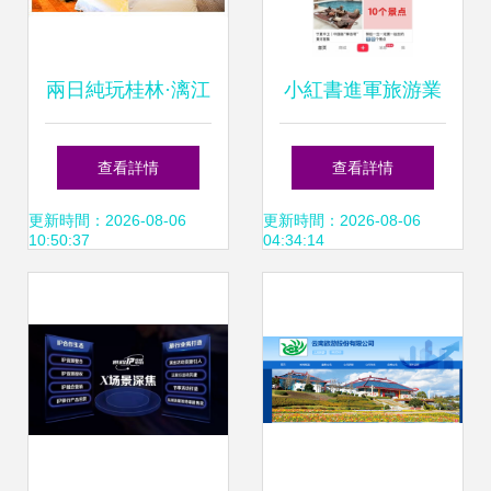
兩日純玩桂林·漓江
小紅書進軍旅游業
·陽朔·龍脊三月精
種草之戰，還是差
查看詳情
查看詳情
品游 尋訪龍脊瑤
異化競爭？
更新時間：2026-08-06
更新時間：2026-08-06
10:50:37
04:34:14
鄉，體驗竹筏漂流
與溶洞奇景