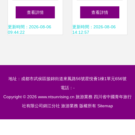
展淺析 機遇、挑戰
訂戰略合作協議，
查看詳情
查看詳情
與業務創新
共繪文旅融合發展
更新時間：2026-08-06
更新時間：2026-08-06
09:44:22
14:12:57
新藍圖
地址：成都市武侯區簇錦街道來鳳路56號星悅薈1棟1單元656號
電話：-
Copyright © 2026
www.ntsunrising.cn
旅游業務
四川省中國青年旅行
社有限公司錦江分社
旅游業務
版權所有
Sitemap